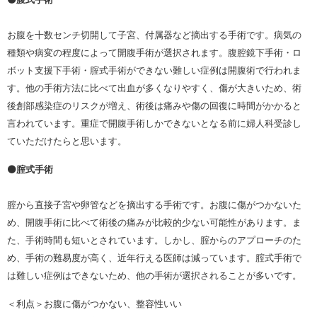
⚫️腹式手術
お腹を十数センチ切開して子宮、付属器など摘出する手術です。病気の
種類や病変の程度によって開腹手術が選択されます。腹腔鏡下手術・ロ
ボット支援下手術・腟式手術ができない難しい症例は開腹術で行われま
す。他の手術方法に比べて出血が多くなりやすく、傷が大きいため、術
後創部感染症のリスクが増え、術後は痛みや傷の回復に時間がかかると
言われています。重症で開腹手術しかできないとなる前に婦人科受診し
ていただけたらと思います。
⚫️腟式手術
腟から直接子宮や卵管などを摘出する手術です。お腹に傷がつかないた
め、開腹手術に比べて術後の痛みが比較的少ない可能性があります。ま
た、手術時間も短いとされています。しかし、腟からのアプローチのた
め、手術の難易度が高く、近年行える医師は減っています。腟式手術で
は難しい症例はできないため、他の手術が選択されることが多いです。
＜利点＞お腹に傷がつかない、整容性いい