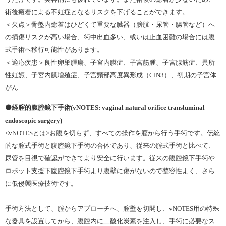
術後癒着による不妊症となるリスクを下げることができます。
＜欠点＞骨盤内癒着はひどくて重要な臓器（膀胱・尿管・腸管など）へ
の損傷リスクが高い場合、術中出血多い、或いは止血困難の場合には腹
式手術へ移行可能性があります。
＜適応疾患＞良性卵巣腫瘍、子宮内膜症、子宮筋腫、子宮腺筋症、異所
性妊娠、子宮内膜増殖症、子宮頸部高度異形成（CIN3）、初期の子宮体
がん
⚫️経腟的腹腔鏡下手術(vNOTES: vaginal natural orifice transluminal
endoscopic surgery)
<vNOTESとは>お腹を切らず、すべての操作を腟から行う手術です。伝統
的な腟式手術と腹腔鏡下手術の合体であり、従来の腟式手術と比べて、
尿管を目視で確認ができてより安全に行います。従来の腹腔鏡下手術や
ロボット支援下腹腔鏡下手術より腹壁に傷がないので整容性よく、さら
に低侵襲医療技術です。
手術方法として、腟からアプローチへ、腟壁を切開し、vNOTES用の特殊
な器具を設置してから、腹腔内に二酸化炭素を注入し、手術に必要なス