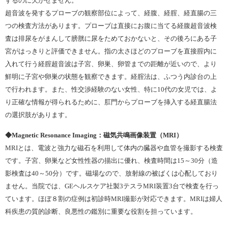
するのに欠かせません。
超音波を発するプローブの観察部位によって、経腹、経腟、経直腸の三
つの検査方法があります。プローブは直接にお腹に当てる経腹超音波検
査は排尿をがまんして膀胱に尿をためておかないと、その後ろにある子
宮がはっきりと評価できません。指の太さほどのプローブを直接腟内に
入れて行う経腟超音波は子宮、卵巣、卵管までの距離が近いので、より
鮮明に子宮や卵巣の状態を観察できます。経腟法は、ふつう内診台の上
で行われます。また、性交渉経験のない女性、特に10代の女児では、よ
り正確な情報が得られるために、肛門からプローブを挿入する経直腸法
の選択肢があります。
◆Magnetic Resonance Imaging：磁気共鳴画像装置（
MRI
）
MRIとは、電波と強力な磁石を利用して体内の臓器や血管を撮影する検査
です。子宮、卵巣など女性性器の描出に優れ、検査時間は15～30分（造
影検査は40～50分）です。磁場なので、放射線の被ばくは心配しており
ません。当院では、GEヘルスケア社製3テスラMRI装置3台で検査を行っ
ています。ほぼ８割の症例は初診時MRI撮影が対応できます。MRIは婦人
科疾患の質的診断、良悪性の鑑別に重要な役割を担っています。