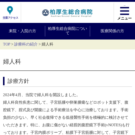
交通アクセス
メニュー
柏厚生総合病院につい
来院・入院の方
医療関係の方
て
TOP
診療科の紹介
婦人科
婦人科
診療方針
2024年4月、当院で婦人科を開設しました。
婦人科良性疾患に関して、子宮筋腫や卵巣腫瘍などロボット支援下、腹
腔鏡下、腟式及び開腹による手術療法を中心に治療しております。手術
負担の少ない、早く社会復帰できる低侵襲性手術を積極的に検討させて
いただきます。特に、お腹に傷がない経腟的腹腔鏡下手術(vNOTES)も行
っております。子宮内膜ポリープ、粘膜下子宮筋腫に対して、子宮鏡下