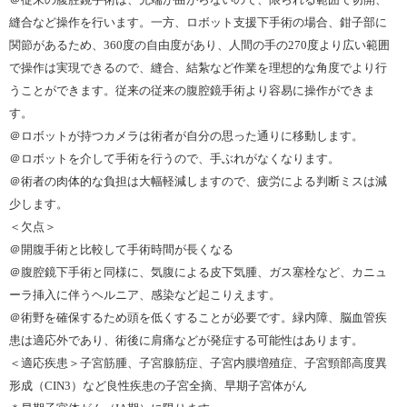
＠従来の腹腔鏡手術は、先端が曲がらないので、限られる範囲で切開、
縫合など操作を行います。一方、ロボット支援下手術の場合、鉗子部に
関節があるため、360度の自由度があり、人間の手の270度より広い範囲
で操作は実現できるので、縫合、結紮など作業を理想的な角度でより行
うことができます。従来の従来の腹腔鏡手術より容易に操作ができま
す。
＠ロボットが持つカメラは術者が自分の思った通りに移動します。
＠ロボットを介して手術を行うので、手ぶれがなくなります。
＠術者の肉体的な負担は大幅軽減しますので、疲労による判断ミスは減
少します。
＜欠点＞
＠開腹手術と比較して手術時間が長くなる
＠腹腔鏡下手術と同様に、気腹による皮下気腫、ガス塞栓など、カニュ
ーラ挿入に伴うヘルニア、感染など起こりえます。
＠術野を確保するため頭を低くすることが必要です。緑内障、脳血管疾
患は適応外であり、術後に肩痛などが発症する可能性はあります。
＜適応疾患＞子宮筋腫、子宮腺筋症、子宮内膜増殖症、子宮頸部高度異
形成（CIN3）など良性疾患の子宮全摘、早期子宮体がん