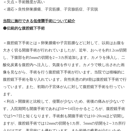
＜欠点＞手術難度が高い
＜適応＞良性卵巣腫瘍、子宮筋腫、子宮腺筋症、子宮脱
当院に施行できる低侵襲手術について紹介
⚫️伝統的な腹腔鏡下手術
＜腹腔鏡下手術とは＞卵巣腫瘍や子宮筋腫などに対して、以前はお腹を
大きく切る開腹手術が行われていましたが、近年、おへそを約1.2cm切開
し、下腹部を約5mmの切開を2～3カ所追加します。カメラを挿入し、二
酸化炭素を腹腔内へ注入し、気腹を作ります。カメラで映し出された画
像を見ながら、手術を行う腹腔鏡下手術が行います。当院では積極的に
腹腔鏡下手術を取り入れています。良性疾患の約8割は腹腔鏡下手術で行
っています。また、初期の子宮体がんに対して腹腔鏡下手術を行ってい
ます。
＜利点＞開腹術と比較して、侵襲が少ないため、術後の痛みが少ないで
す。入院期間も開腹手術であれば10〜14日かかるところが、腹腔鏡手術
では5〜7日と短くなります。手術創も開腹手術では10~20cmほど切開し
ますが、腹腔鏡手術では12mmの切開を1カ所、5mmの切開を2～3カ所行
うだけです。美容的にも優れています。また術後の癒着が少ないため、