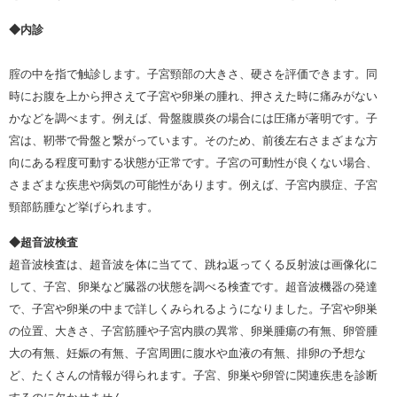
◆内診
腟の中を指で触診します。子宮頸部の大きさ、硬さを評価できます。同
時にお腹を上から押さえて子宮や卵巣の腫れ、押さえた時に痛みがない
かなどを調べます。例えば、骨盤腹膜炎の場合には圧痛が著明です。子
宮は、靭帯で骨盤と繋がっています。そのため、前後左右さまざまな方
向にある程度可動する状態が正常です。子宮の可動性が良くない場合、
さまざまな疾患や病気の可能性があります。例えば、子宮内膜症、子宮
頸部筋腫など挙げられます。
◆超音波検査
超音波検査は、超音波を体に当てて、跳ね返ってくる反射波は画像化に
して、子宮、卵巣など臓器の状態を調べる検査です。超音波機器の発達
で、子宮や卵巣の中まで詳しくみられるようになりました。子宮や卵巣
の位置、大きさ、子宮筋腫や子宮内膜の異常、卵巣腫瘍の有無、卵管腫
大の有無、妊娠の有無、子宮周囲に腹水や血液の有無、排卵の予想な
ど、たくさんの情報が得られます。子宮、卵巣や卵管に関連疾患を診断