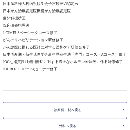
日本産科婦人科内視鏡学会子宮鏡技術認定医
日本がん治療認定医機構がん治療認定医
麻酔科標榜医
臨床研修指導医
J-CIMELSベーシックコース修了
がんのリハビリテーション研修修了
がん診療に携わる医師に対する緩和ケア研修会修了
日本周産期・新生児医学会新生児蘇生法「専門」コース（Aコース）修了
JOGa_器質性月経困難症に対する適正なホルモン療法等に係る研修修了
JOHBOC E-learningセミナー修了
診療科一覧へ戻る
外科へ戻る