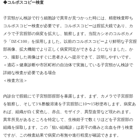
◆コルポスコピー検査
子宮頸がん検診で行う細胞診で異常が見つかった時には、精密検査即ち
コルポスコピー検査が必要です。コルポスコピーは腟拡大鏡であり、カ
メラで子宮腟部の病変を拡大し、観察します。当院カシオのコルポカメ
ラ「DZ-C100」を採用しました。以前のコルポスコピーより鮮明な子宮腟
部画像、拡大機能でより正しく病変同定ができるようになりました。か
つ、撮影した画像はすぐに患者さんへ提示できて、説明しやすいです。
＜適応＞健康診断や市区町村の自治体で実施している子宮頸がん検診で
詳細な検査が必要である場合
＜検査方法＞
内診台で腟鏡にて子宮頸部腟部を暴露します。まず、カメラで子宮腟部
を観察し、そして3％酢酸溶液を子宮腟部に10〜15秒塗布します。病変あ
れば、組織が白く変色し、赤点、モザイク、異型血管など現われます。
異常所見があるところを特定して、生検鉗子で数ミリほどを子宮腟部の
組織を採取します。この「狙い組織診」は若干の痛みと出血を伴う検査
ですが、この検査結果で病変の有無や進行程度が確認できます。