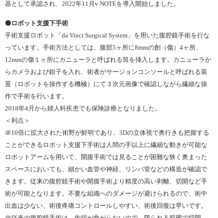
器として承認され、2022年11月v NOTEを導入開始しました。
⚫️ロボット支援下手術
手術支援ロボット「da Vinci Surgical System」を用いた腹腔鏡手術を行な
っています。手術方法としては、腹部5ヶ所に8mmの創（傷）4ヶ所、
12mmの傷１ヶ所にカニューラと呼ばれる筒を挿入します。カニューラか
らカメラおよび鉗子を入れ、術者がサージョンコンソールと呼ばれる装
置（ロボットを操作する機械）にて３次元画像で確認しながら繊細な操
作で手術を行います。
2018年4月から婦人科疾患でも保険診療となりました。
＜利点＞
＠10倍に拡大された術野が鮮明であり、3Dの立体視で奥行きも把握する
ことができるロボット支援下手術は人間の手以上に繊細な動きが可能な
ロボットアームを用いて、開腹手術では見ることが困難な狭く奥まった
スペースにおいても、細かい血管や神経、リンパ管などの構造が確認で
きます。従来の腹腔鏡手術や開腹手術より精度の高い剥離、切開など手
術が可能となります。不要な組織へのダメージが避けられるので、術中
出血は少ない、術後疼痛コントロールしやすい、術後回復は早いです。