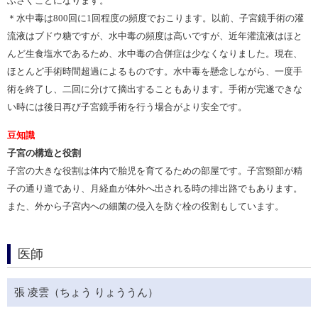
ふさぐことになります。
＊水中毒は800回に1回程度の頻度でおこります。以前、子宮鏡手術の灌
流液はブドウ糖ですが、水中毒の頻度は高いですが、近年灌流液はほと
んど生食塩水であるため、水中毒の合併症は少なくなりました。現在、
ほとんど手術時間超過によるものです。水中毒を懸念しながら、一度手
術を終了し、二回に分けて摘出することもあります。手術が完遂できな
い時には後日再び子宮鏡手術を行う場合がより安全です。
豆知識
子宮の構造と役割
子宮の大きな役割は体内で胎児を育てるための部屋です。子宮頸部が精
子の通り道であり、月経血が体外へ出される時の排出路でもあります。
また、外から子宮内への細菌の侵入を防ぐ栓の役割もしています。
医師
張 凌雲（ちょう りょううん）