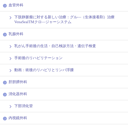
血管外科
下肢静脈瘤に対する新しい治療：グル―（生体接着剤）治療
VenaSealTMクロ―ジャーシステム
乳腺外科
乳がん手術後の生活・自己検診方法・遺伝子検査
手術後のリハビリテーション
動画：術後のリハビリとリンパ浮腫
肝胆膵外科
消化器外科
下部消化管
内視鏡外科