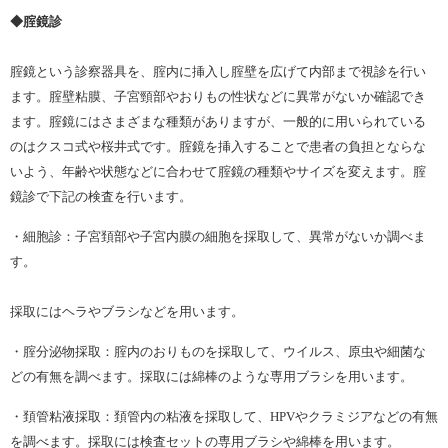
◆腟鏡診
腟鏡という診察器具を、腟内に挿入し腟壁を広げて内部まで視診を行い
ます。腟壁粘膜、子宮頸部やおりもの性状などに異常がないか確認でき
ます。腟鏡にはさまざまな種類がありますが、一般的に用いられている
のはクスコ式や桜井式です。腟鏡を挿入することで患者の負担とならな
いよう、年齢や状態などに合わせて腟鏡の種類やサイズを変えます。腟
鏡診で下記の検査を行います。
・細胞診：子宮頚部や子宮内膜の細胞を採取して、異常がないか調べま
す。
採取にはヘラやブラシなどを用います。
・腟分泌物採取：腟内のおりものを採取して、ウイルス、原虫や細菌な
どの有無を調べます。採取には綿棒のような専用ブラシを用います。
・頚管粘液採取：頚管内の粘液を採取して、HPVやクラミジアなどの有無
を調べます。採取には検査セットの専用ブラシや綿棒を用います。