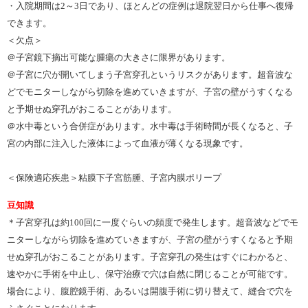
・入院期間は2～3日であり、ほとんどの症例は退院翌日から仕事へ復帰
できます。
＜欠点＞
＠子宮鏡下摘出可能な腫瘍の大きさに限界があります。
＠子宮に穴が開いてしまう子宮穿孔というリスクがあります。超音波な
どでモニターしながら切除を進めていきますが、子宮の壁がうすくなる
と予期せぬ穿孔がおこることがあります。
＠水中毒という合併症があります。水中毒は手術時間が長くなると、子
宮の内部に注入した液体によって血液が薄くなる現象です。
＜保険適応疾患＞粘膜下子宮筋腫、子宮内膜ポリープ
豆知識
＊子宮穿孔は約100回に一度ぐらいの頻度で発生します。超音波などでモ
ニターしながら切除を進めていきますが、子宮の壁がうすくなると予期
せぬ穿孔がおこることがあります。子宮穿孔の発生はすぐにわかると、
速やかに手術を中止し、保守治療で穴は自然に閉じることが可能です。
場合により、腹腔鏡手術、あるいは開腹手術に切り替えて、縫合で穴を