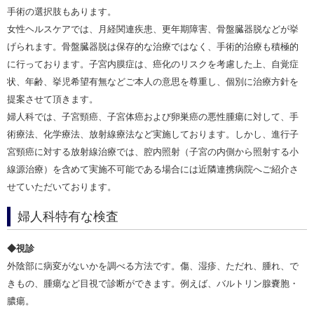
手術の選択肢もあります。
女性ヘルスケアでは、月経関連疾患、更年期障害、骨盤臓器脱などが挙
げられます。骨盤臓器脱は保存的な治療ではなく、手術的治療も積極的
に行っております。子宮内膜症は、癌化のリスクを考慮した上、自覚症
状、年齢、挙児希望有無などご本人の意思を尊重し、個別に治療方針を
提案させて頂きます。
婦人科では、子宮頸癌、子宮体癌および卵巣癌の悪性腫瘍に対して、手
術療法、化学療法、放射線療法など実施しております。しかし、進行子
宮頸癌に対する放射線治療では、腔内照射（子宮の内側から照射する小
線源治療）を含めて実施不可能である場合には近隣連携病院へご紹介さ
せていただいております。
婦人科特有な検査
◆視診
外陰部に病変がないかを調べる方法です。傷、湿疹、ただれ、腫れ、で
きもの、腫瘍など目視で診断ができます。例えば、バルトリン腺嚢胞・
膿瘍。