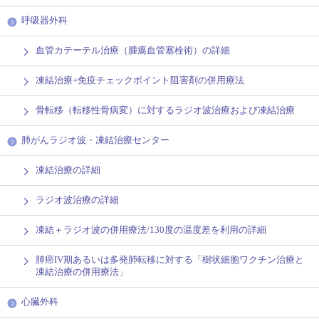
呼吸器外科
血管カテーテル治療（腫瘍血管塞栓術）の詳細
凍結治療+免疫チェックポイント阻害剤の併用療法
骨転移（転移性骨病変）に対するラジオ波治療および凍結治療
肺がんラジオ波・凍結治療センター
凍結治療の詳細
ラジオ波治療の詳細
凍結＋ラジオ波の併用療法/130度の温度差を利用の詳細
肺癌IV期あるいは多発肺転移に対する「樹状細胞ワクチン治療と
凍結治療の併用療法」
心臓外科