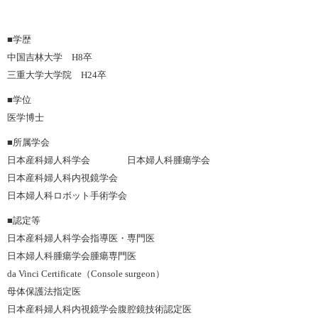
学歴
中国吉林大学 H8卒
三重大学大学院 H24卒
学位
医学博士
所属学会
日本産科婦人科学会 日本婦人科腫瘍学会
日本産科婦人科内視鏡学会
日本婦人科ロボット手術学会
認定等
日本産科婦人科学会指導医・専門医
日本婦人科腫瘍学会腫瘍専門医
da Vinci Certificate（Console surgeon）
母体保護法指定医
日本産科婦人科内視鏡学会腹腔鏡技術認定医