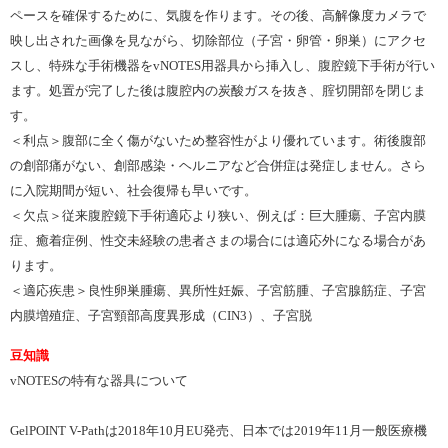
ペースを確保するために、気腹を作ります。その後、高解像度カメラで
映し出された画像を見ながら、切除部位（子宮・卵管・卵巣）にアクセ
スし、特殊な手術機器をvNOTES用器具から挿入し、腹腔鏡下手術が行い
ます。処置が完了した後は腹腔内の炭酸ガスを抜き、腟切開部を閉じま
す。
＜利点＞腹部に全く傷がないため整容性がより優れています。術後腹部
の創部痛がない、創部感染・ヘルニアなど合併症は発症しません。さら
に入院期間が短い、社会復帰も早いです。
＜欠点＞従来腹腔鏡下手術適応より狭い、例えば：巨大腫瘍、子宮内膜
症、癒着症例、性交未経験の患者さまの場合には適応外になる場合があ
ります。
＜適応疾患＞良性卵巣腫瘍、異所性妊娠、子宮筋腫、子宮腺筋症、子宮
内膜増殖症、子宮頸部高度異形成（CIN3）、子宮脱
豆知識
vNOTESの特有な器具について
GelPOINT V-Pathは2018年10月EU発売、日本では2019年11月一般医療機