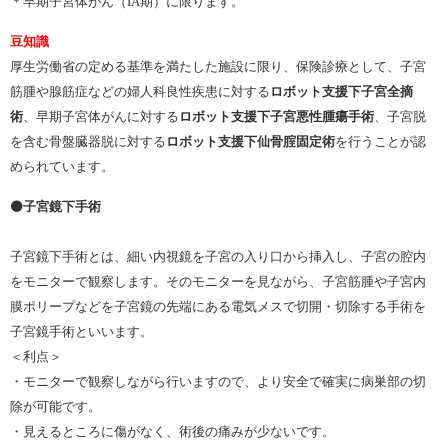
＊早期子宮体がん（IA期）に限ります。
豆知識
厚生労働省の定める基準を満たした施設に限り、保険診療として、子宮
筋腫や腺筋症などの婦人科良性疾患に対する
ロボット支援下子宮全摘
術
、早期子宮体がんに対する
ロボット支援下子宮悪性腫瘍手術
、子宮脱
を含む骨盤臓器脱に対する
ロボット支援下仙骨腟固定術
を行うことが認
められています。
⚫️子宮鏡下手術
子宮鏡下手術とは、細い内視鏡を子宮の入り口から挿入し、子宮の腔内
をモニターで観察します。そのモニターを見ながら、子宮筋腫や子宮内
膜ポリープなどを子宮鏡の先端にある電気メスで切開・切除する手術を
子宮鏡手術といいます。
＜利点＞
・モニターで観察しながら行いますので、より安全で確実に病巣部の切
除が可能です。
・見えるところに傷がなく、術後の痛みが少ないです。