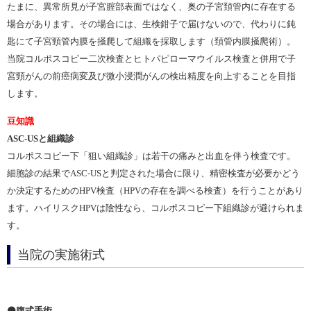
たまに、異常所見が子宮腟部表面ではなく、奥の子宮頚管内に存在する
場合があります。その場合には、生検鉗子で届けないので、代わりに鈍
匙にて子宮頸管内膜を掻爬して組織を採取します（頚管内膜掻爬術）。
当院コルポスコピー二次検査とヒトパピローマウイルス検査と併用で子
宮頸がんの前癌病変及び微小浸潤がんの検出精度を向上することを目指
します。
豆知識
ASC-US
と組織診
コルポスコピー下「狙い組織診」は若干の痛みと出血を伴う検査です。
細胞診の結果でASC-USと判定された場合に限り、精密検査が必要かどう
か決定するためのHPV検査（HPVの存在を調べる検査）を行うことがあり
ます。ハイリスクHPVは陰性なら、コルポスコピー下組織診が避けられま
す。
当院の実施術式